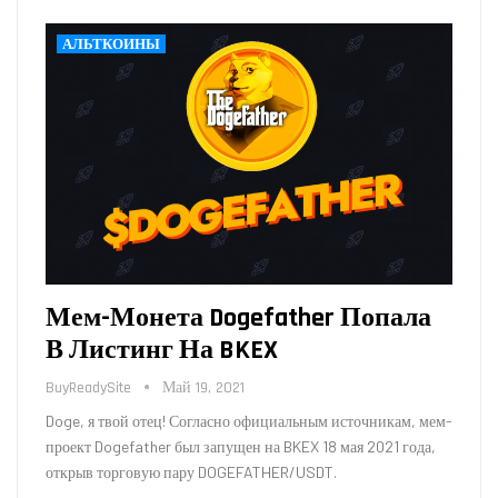
АЛЬТКОИНЫ
Мем-Монета Dogefather Попала
В Листинг На BKEX
BuyReadySite
Май 19, 2021
Doge, я твой отец! Согласно официальным источникам, мем-
проект Dogefather был запущен на BKEX 18 мая 2021 года,
открыв торговую пару DOGEFATHER/USDT.