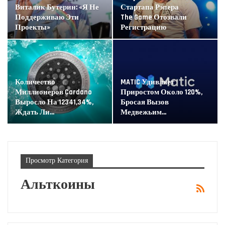
Виталик Бутерин: «Я Не
Стартапа Рэпера
Поддерживаю Эти
The Game Отозвали
Проекты»
Регистрацию
Количество
MATIC Удивляет
Миллионеров Cardano
Приростом Около 120%,
Выросло На 12341,34%,
Бросая Вызов
Ждать Ли…
Медвежьим…
Просмотр Категория
Альткоины