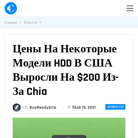
Главная
Новости
Цены На Некоторые
Модели HDD В США
Выросли На $200 Из-
За Chia
В
Май 19, 2021
От
BuyReadySite
НОВОСТИ