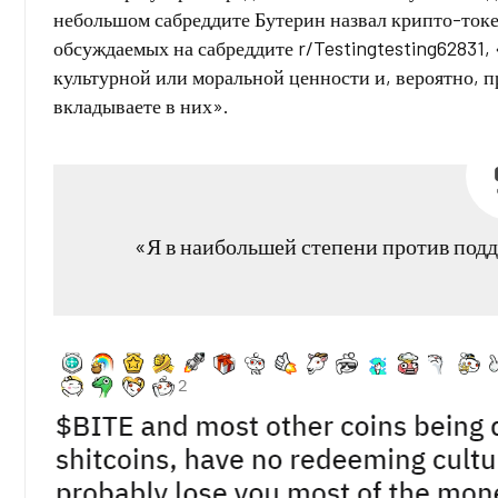
небольшом сабреддите Бутерин назвал крипто-токен
обсуждаемых на сабреддите r/Testingtesting62831
культурной или моральной ценности и, вероятно, п
вкладываете в них».
«Я в наибольшей степени против подд