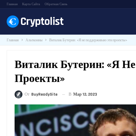
Главная
Карта Сайта
Обратная Связь
Главная
Альткоины
Виталик Бутерин: «Я не поддерживаю эти проекты»
Виталик Бутерин: «Я Н
Проекты»
В
Мар 12, 2023
От
BuyReadySite