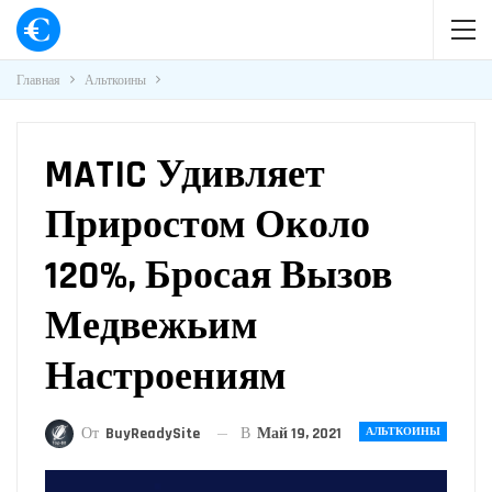
Главная
Альткоины
MATIC Удивляет
Приростом Около
120%, Бросая Вызов
Медвежьим
Настроениям
В
Май 19, 2021
От
BuyReadySite
АЛЬТКОИНЫ